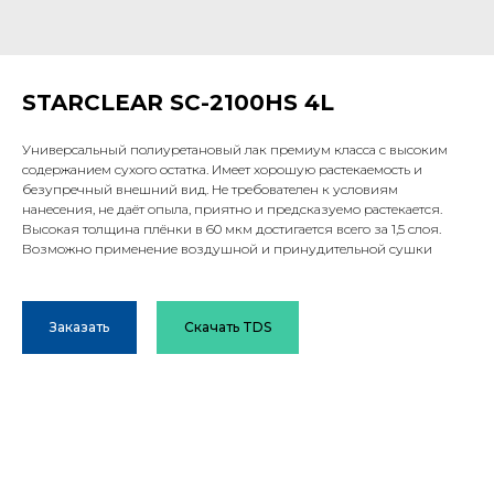
STARCLEAR SC-2100HS 4L
Универсальный полиуретановый лак премиум класса с высоким
содержанием сухого остатка. Имеет хорошую растекаемость и
безупречный внешний вид. Не требователен к условиям
нанесения, не даёт опыла, приятно и предсказуемо растекается.
Высокая толщина плёнки в 60 мкм достигается всего за 1,5 слоя.
Возможно применение воздушной и принудительной сушки
Заказать
Скачать TDS