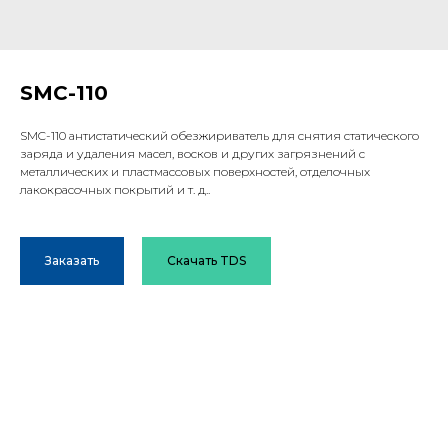
SMC-110
SMC-110 антистатический обезжириватель для снятия статического
заряда и удаления масел, восков и других загрязнений с
металлических и пластмассовых поверхностей, отделочных
лакокрасочных покрытий и т. д..
Заказать
Скачать TDS